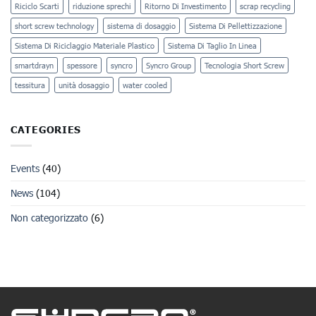
Riciclo Scarti
riduzione sprechi
Ritorno Di Investimento
scrap recycling
short screw technology
sistema di dosaggio
Sistema Di Pellettizzazione
Sistema Di Riciclaggio Materiale Plastico
Sistema Di Taglio In Linea
smartdrayn
spessore
syncro
Syncro Group
Tecnologia Short Screw
tessitura
unità dosaggio
water cooled
CATEGORIES
Events
(40)
News
(104)
Non categorizzato
(6)