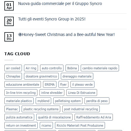
Nuova guida commerciale per il Gruppo Syncro
01
Apr
Tutti gli eventi Syncro Group in 2025!
20
Dic
🐝Honey-Sweet Christmas and a Bee-autiful New Year!
13
Dic
TAG CLOUD
air cooled
Air ring
auto controllo
Bobina
cambio materiale rapido
Chinaplas
dosatore gravimetrico
drenaggio materiale
educazione ambientale
EREMA
flyer
il plesso verde
In-line trim recycling
inline shredder
Linea Di Estrusione
materiale plastico
myblend
pelletising system
perdita di peso
Plasmac
plastic recycling systems
post industrial recycling
pulizia automatica
qualità di miscelazione
Raffreddamento Ad Aria
return on investment
ricamo
Riciclo Materiali Post Produzione