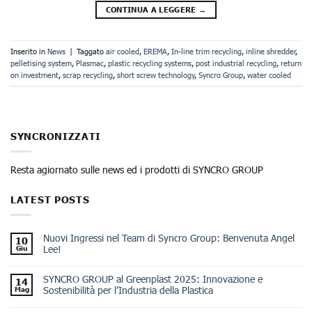
CONTINUA A LEGGERE
→
Inserito in
News
|
Taggato
air cooled
,
EREMA
,
In-line trim recycling
,
inline shredder
,
pelletising system
,
Plasmac
,
plastic recycling systems
,
post industrial recycling
,
return
on investment
,
scrap recycling
,
short screw technology
,
Syncro Group
,
water cooled
SYNCRONIZZATI
Resta agiornato sulle news ed i prodotti di SYNCRO GROUP
LATEST POSTS
Nuovi Ingressi nel Team di Syncro Group: Benvenuta Angel
10
Lee!
Giu
SYNCRO GROUP al Greenplast 2025: Innovazione e
14
Sostenibilità per l’Industria della Plastica
Mag