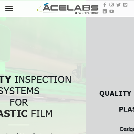
Skip
to
content
QUALITY
INSPECTION SYSTEMS
FOR
PLASTIC
FINISHING
Designed and Manufactured