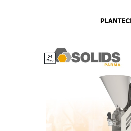
PLANTEC
24
Mag