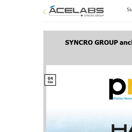
Skip
Su
to
content
SYNCRO GROUP anche
04
Giu