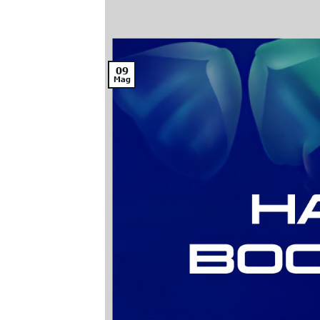
09
Mag