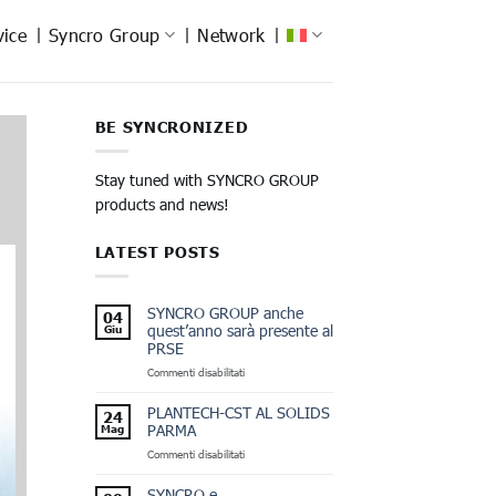
vice
Syncro Group
Network
BE SYNCRONIZED
Stay tuned with SYNCRO GROUP
products and news!
LATEST POSTS
SYNCRO GROUP anche
04
quest’anno sarà presente al
Giu
PRSE
su
Commenti disabilitati
SYNCRO
GROUP
PLANTECH-CST AL SOLIDS
24
anche
PARMA
Mag
quest’anno
su
Commenti disabilitati
sarà
PLANTECH-
presente
CST
al
SYNCRO e