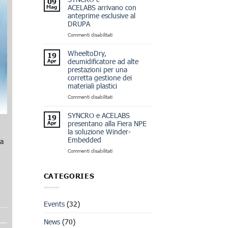
09
AL
PRSE
ACELABS arrivano con
Mag
SOLIDS
anteprime esclusive al
PARMA
DRUPA
su
Commenti disabilitati
SYNCRO e
ACELABS arrivano
WheeltoDry,
19
con
deumidificatore ad alte
Apr
anteprime
prestazioni per una
esclusive
corretta gestione dei
al
materiali plastici
DRUPA
su
Commenti disabilitati
WheeltoDry,
deumidificatore
SYNCRO e ACELABS
19
ad
presentano alla Fiera NPE
Apr
alte
la soluzione Winder-
prestazioni
Embedded
 a
per
una
su
Commenti disabilitati
corretta
SYNCRO
gestione
e
dei
ACELABS
CATEGORIES
materiali
presentano
plastici
alla
Fiera
Events
(32)
NPE
la
soluzione
News
(70)
Winder-