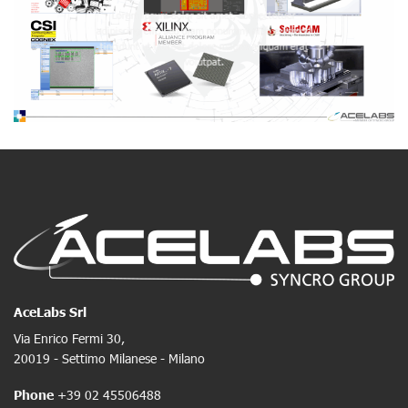
Lorem ipsum dolor sit amet, consectetuer
adipiscing elit, sed diam nonummy nibh euismod
tincidunt ut laoreet dolore magna aliquam erat
volutpat.
AceLabs Srl
Via Enrico Fermi 30,
20019 - Settimo Milanese - Milano
Phone
+39 02 45506488