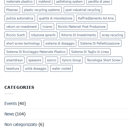
materiale plastico
myblend
pelletising system
perdita di peso
Plasmac
plastic recycling systems
post industrial recycling
pulizia automatica
qualità di miscelazione
Raffreddamento Ad Aria
return on investment
ricamo
Riciclo Materiali Post Produzione
Riciclo Scarti
riduzione sprechi
Ritorno Di Investimento
scrap recycling
short screw technology
sistema di dosaggio
Sistema Di Pellettizzazione
Sistema Di Riciclaggio Materiale Plastico
Sistema Di Taglio In Linea
smartdrayn
spessore
syncro
Syncro Group
Tecnologia Short Screw
tessitura
unità dosaggio
water cooled
CATEGORIES
Events
(40)
News
(104)
Non categorizzato
(6)