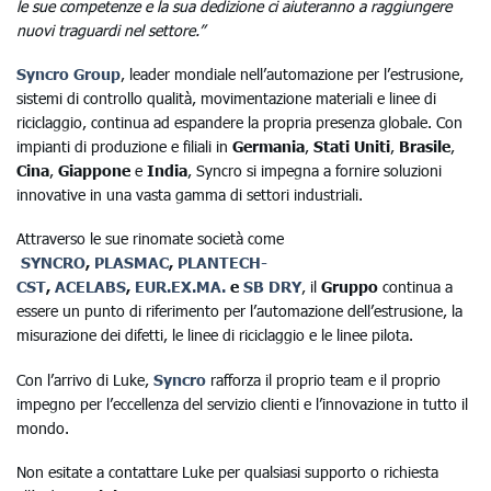
le sue competenze e la sua dedizione ci aiuteranno a raggiungere
nuovi traguardi nel settore.”
Syncro Group
, leader mondiale nell’automazione per l’estrusione,
sistemi di controllo qualità, movimentazione materiali e linee di
riciclaggio, continua ad espandere la propria presenza globale. Con
impianti di produzione e filiali in
Germania
,
Stati Uniti
,
Brasile
,
Cina
,
Giappone
e
India
, Syncro si impegna a fornire soluzioni
innovative in una vasta gamma di settori industriali.
Attraverso le sue rinomate società come
SYNCRO
,
PLASMAC
,
PLANTECH-
CST
,
ACELABS
,
EUR.EX.MA.
e
SB DRY
, il
Gruppo
continua a
essere un punto di riferimento per l’automazione dell’estrusione, la
misurazione dei difetti, le linee di riciclaggio e le linee pilota.
Con l’arrivo di Luke,
Syncro
rafforza il proprio team e il proprio
impegno per l’eccellenza del servizio clienti e l’innovazione in tutto il
mondo.
Non esitate a contattare Luke per qualsiasi supporto o richiesta