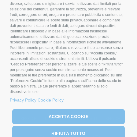
diverse, sviluppare e migliorare i servizi, utilizzare dati limitati per la
selezione dei contenuti, garantire la sicurezza, prevenire e rilevare
frodi, correggere errori, erogare e presentare pubblicità e contenuto,
salvare e comunicare le scelte sulla privacy, abbinare e combinare
dati provenienti da altre fonti di dati, collegare diversi dispositivi,
identificare i dispositivi in base alle informazioni trasmesse
automaticamente, utilizzare dati di geolocalizzazione precisi,
riconoscere i dispositivi in base a informazioni richieste attivamente.
Puoi liberamente prestare, rifiutare o revocare il tuo consenso senza
incorrere in limitazioni sostanziali. Cliccando su "Accetta cookie,"
acconsenti all'uso di cookie e strumenti simili. Utilizza il pulsante
COMPANIES
ABOUT US
"Gestisci Preferenze" per personalizzare le tue scelte o "Rifiuta tutto"
per proseguire senza cookie non strettamente necessari. Puoi
Syncro Group
About Us
modificare le tue preferenze in qualsiasi momento cliccando sul link
Plasmac
Greenology
"Preferenze Cookie" in fondo alla pagina o sull'icona dello scudo in
basso a sinistra. Le tue preferenze si applicheranno al solo
Plantech-CST
La nostra storia
dispositivo in uso.
Eur.Ex.Ma
Il messaggio del CEO
|
Privacy Policy
Cookie Policy
AceLabs
Maguire + Syncro
ACCETTA COOKIE
GLOBAL PRESENCE
NEWS & EVENTI
CONTATTI
SERVICE
RIFIUTA TUTTO