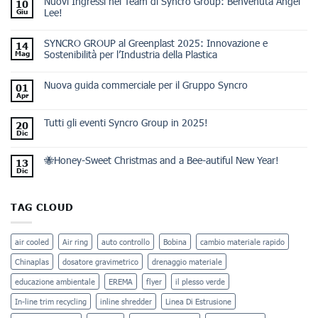
Nuovi Ingressi nel Team di Syncro Group: Benvenuta Angel
10
Lee!
Giu
SYNCRO GROUP al Greenplast 2025: Innovazione e
14
Sostenibilità per l’Industria della Plastica
Mag
Nuova guida commerciale per il Gruppo Syncro
01
Apr
Tutti gli eventi Syncro Group in 2025!
20
Dic
🐝Honey-Sweet Christmas and a Bee-autiful New Year!
13
Dic
TAG CLOUD
air cooled
Air ring
auto controllo
Bobina
cambio materiale rapido
Chinaplas
dosatore gravimetrico
drenaggio materiale
educazione ambientale
EREMA
flyer
il plesso verde
In-line trim recycling
inline shredder
Linea Di Estrusione