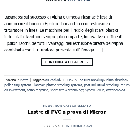
Basandosi sul successo di Alpha e Omega Plasmac è lieta di
annunciare il lancio di Epsilon: la macchina con estrusore e
trituratore in linea. Le macchine per il riciclo degli scarti plastici
industriali diventano sempre più compatte, innovative e efficienti.
Epsilon racchiude tutti i vantaggi dell’estrusione diretta dell’Alpha
combinata con il trituratore presente sull’ Omega. […]
CONTINUA A LEGGERE
→
Inserito in
News
|
Taggato
air cooled
,
EREMA
,
In-line trim recycling
,
inline shredder
,
pelletising system
,
Plasmac
,
plastic recycling systems
,
post industrial recycling
,
return
on investment
,
scrap recycling
,
short screw technology
,
Syncro Group
,
water cooled
NEWS
,
NON CATEGORIZZATO
Lastre di PVC a prova di Micron
PUBBLICATO IL
16 FEBBRAIO 2021