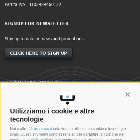
Partita IVA
IT02989460122
SIGNUP FOR NEWSLETTER
Stay up to date on news and promotions.
CLICK HERE TO SIGN UP
SYNCRO GROUP COMPANIES:
Contin
Utilizziamo i cookie e altre
tecnologie
Noi e altre
11 terze parti
selezionate utilizziamo cookie e tecnologie
simili. Questi strumenti sono essenziali per garantire la fruizione dei
contenuti digitali, migliorare la navigazione e, previo tuo consenso,