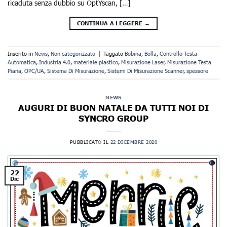
ricaduta senza dubbio su OptYscan, […]
CONTINUA A LEGGERE
→
Inserito in
News
,
Non categorizzato
|
Taggato
Bobina
,
Bolla
,
Controllo Testa
Automatica
,
Industria 4.0
,
materiale plastico
,
Misurazione Laser
,
Misurazione Testa
Piana
,
OPC/UA
,
Sistema Di Misurazione
,
Sistemi Di Misurazione Scanner
,
spessore
NEWS
AUGURI DI BUON NATALE DA TUTTI NOI DI
SYNCRO GROUP
PUBBLICATO IL
22 DICEMBRE 2020
22
Dic