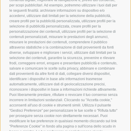
per scopi pubblicitari. Ad esempio, potremmo utilizzare i tuoi dati per
le seguenti finalità: archiviare informazioni su dispositivo e/o
accedervi, utilizzare dati limitati per la selezione della pubblicità,
creare profili per la pubblicità personalizzata, utilizzare profili per la
selezione di pubblicità personalizzata, creare profili per la
SYNCRO GROUP PARTNERS:
personalizzazione dei contenuti, utilizzare profili per la selezione di
contenuti personalizzati, misurare le prestazioni degli annunci,
misurare le prestazioni dei contenuti, comprendere il pubblico
attraverso statistiche o la combinazione di dati provenienti da fonti
diverse, sviluppare e migliorare i servizi, utilizzare dati limitati per la
selezione dei contenuti, garantire la sicurezza, prevenire e rilevare
frodi, correggere errori, erogare e presentare pubblicità e contenuto,
salvare e comunicare le scelte sulla privacy, abbinare e combinare
dati provenienti da altre fonti di dati, collegare diversi dispositivi,
identificare i dispositivi in base alle informazioni trasmesse
automaticamente, utilizzare dati di geolocalizzazione precisi,
riconoscere i dispositivi in base a informazioni richieste attivamente.
Puoi liberamente prestare, rifiutare o revocare il tuo consenso senza
incorrere in limitazioni sostanziali. Cliccando su "Accetta cookie,"
acconsenti all'uso di cookie e strumenti simili. Utilizza il pulsante
COMPANIES
ABOUT US
"Gestisci Preferenze" per personalizzare le tue scelte o "Rifiuta tutto"
per proseguire senza cookie non strettamente necessari. Puoi
Syncro Group
About Us
modificare le tue preferenze in qualsiasi momento cliccando sul link
Plasmac
Greenology
"Preferenze Cookie" in fondo alla pagina o sull'icona dello scudo in