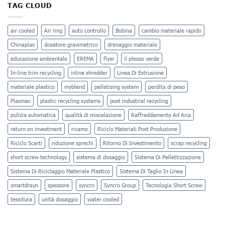
TAG CLOUD
air cooled
Air ring
auto controllo
Bobina
cambio materiale rapido
Chinaplas
dosatore gravimetrico
drenaggio materiale
educazione ambientale
EREMA
flyer
il plesso verde
In-line trim recycling
inline shredder
Linea Di Estrusione
materiale plastico
myblend
pelletising system
perdita di peso
Plasmac
plastic recycling systems
post industrial recycling
pulizia automatica
qualità di miscelazione
Raffreddamento Ad Aria
return on investment
ricamo
Riciclo Materiali Post Produzione
Riciclo Scarti
riduzione sprechi
Ritorno Di Investimento
scrap recycling
short screw technology
sistema di dosaggio
Sistema Di Pellettizzazione
Sistema Di Riciclaggio Materiale Plastico
Sistema Di Taglio In Linea
smartdrayn
spessore
syncro
Syncro Group
Tecnologia Short Screw
tessitura
unità dosaggio
water cooled