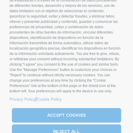
de estadísticas o a través de la combinación de datos procedentes
de diferentes fuentes, desarrollo y mejora de los servicios, uso de
SYNCRO GROUP COMPANIES:
datos limitados con el objetivo de seleccionar el contenido,
garantizar la seguridad, evitar y detectar fraudes, y eliminar fallos,
ofrecer y presentar publicidad y contenido, guardar y comunicar las
preferencias de privacidad, cotejo y combinación de datos
procedentes de otras fuentes de información, vincular diferentes
dispositivos, identificación de dispositivos en función de la
información transmitida de forma automática, utilizar datos de
localización geográfica precisa, identificar los dispositivos en función
de la información solicitada activamente. You are free to give, refuse,
or withdraw your consent without incurring substantial limitations. By
clicking "I agree" you consent to the use of cookies and similar tools.
Use the "Manage Preferences" button to customize your choices or
SYNCRO GROUP PARTNERS:
"Reject" to continue without strictly necessary cookies. You can
change your preferences at any time by clicking the "Cookie
Preferences" link at the bottom of the page or the shield icon at the
bottom left. Your preferences will apply to the device in use only.
|
Privacy Policy
Cookie Policy
ACCEPT COOKIES
REJECT ALL