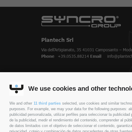
Plantech Srl
Via dell’Artigianato, 35 41031 Camposanto – Mode
Phone
+39.0535.88214
Email
info@plantec
SYNCRO GROUP COMPANIES:
We use cookies and other technol
SYNCRO GROUP PARTNERS:
We and other
11 third parties
selected, use cookies and similar technolo
purposes. For example, we may your data for the following purposes: alm
publicidad personalizada, utilizar perfiles para seleccionar la publicida
SYNCRO GROUP
SOBRE NOSOTROS
de la publicidad, medir el rendimiento del contenido, comprender al púb
Syncro
Sobre nosotros
de datos limitados con el objetivo de seleccionar el contenido, garantiza
privacidad, cotejo y combinación de datos procedentes de otras fuentes d