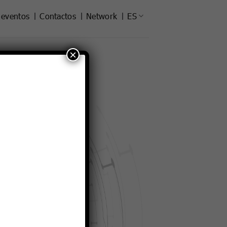
 eventos
Contactos
Network
ES
×