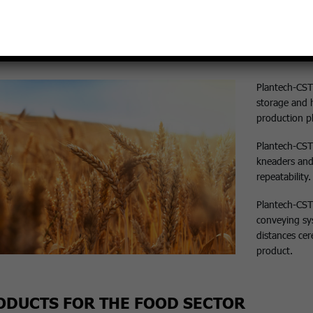
FOOD
Plantech-CST 
storage and h
production pl
Plantech-CST 
kneaders and
repeatability.
Plantech-CST
conveying sys
distances cer
product.
ODUCTS FOR THE FOOD SECTOR