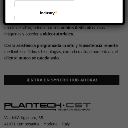
las distancias físicas y temporales.
Syncro-Hub
es el portal en el que cada cliente puede tener
siempre su propio historial de pedidos,
asistencia
,
manuales
a
un clic de ratón, seleccionar
recambios dedicado
s a sus
máquinas y acceder a
videotutoriales
.
Con la
asistencia programada in situ
y la
asistencia remota
mediante las últimas tecnologías, como la realidad aumentada, el
cliente nunca se queda solo
.
¡ENTRA EN SYNCRO HUB AHORA!
Via dell’Artigianato, 35
41031 Camposanto – Modena – Italy