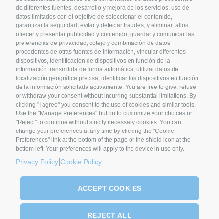
de diferentes fuentes, desarrollo y mejora de los servicios, uso de
SYNCRO GROUP COMPANIES:
datos limitados con el objetivo de seleccionar el contenido,
garantizar la seguridad, evitar y detectar fraudes, y eliminar fallos,
ofrecer y presentar publicidad y contenido, guardar y comunicar las
preferencias de privacidad, cotejo y combinación de datos
procedentes de otras fuentes de información, vincular diferentes
dispositivos, identificación de dispositivos en función de la
información transmitida de forma automática, utilizar datos de
localización geográfica precisa, identificar los dispositivos en función
de la información solicitada activamente. You are free to give, refuse,
or withdraw your consent without incurring substantial limitations. By
clicking "I agree" you consent to the use of cookies and similar tools.
Use the "Manage Preferences" button to customize your choices or
SYNCRO GROUP PARTNERS:
"Reject" to continue without strictly necessary cookies. You can
change your preferences at any time by clicking the "Cookie
Preferences" link at the bottom of the page or the shield icon at the
bottom left. Your preferences will apply to the device in use only.
|
Privacy Policy
Cookie Policy
ACCEPT COOKIES
REJECT ALL