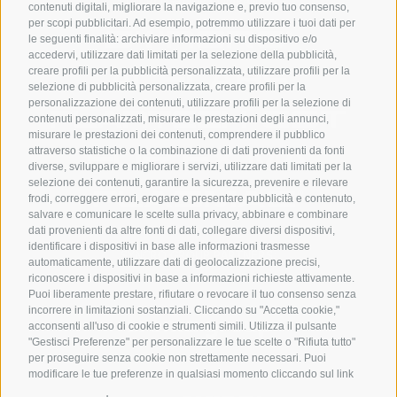
SYNCRO GROUP COMPANIES:
contenuti digitali, migliorare la navigazione e, previo tuo consenso,
per scopi pubblicitari. Ad esempio, potremmo utilizzare i tuoi dati per
le seguenti finalità: archiviare informazioni su dispositivo e/o
accedervi, utilizzare dati limitati per la selezione della pubblicità,
creare profili per la pubblicità personalizzata, utilizzare profili per la
selezione di pubblicità personalizzata, creare profili per la
personalizzazione dei contenuti, utilizzare profili per la selezione di
contenuti personalizzati, misurare le prestazioni degli annunci,
misurare le prestazioni dei contenuti, comprendere il pubblico
attraverso statistiche o la combinazione di dati provenienti da fonti
diverse, sviluppare e migliorare i servizi, utilizzare dati limitati per la
selezione dei contenuti, garantire la sicurezza, prevenire e rilevare
frodi, correggere errori, erogare e presentare pubblicità e contenuto,
salvare e comunicare le scelte sulla privacy, abbinare e combinare
dati provenienti da altre fonti di dati, collegare diversi dispositivi,
identificare i dispositivi in base alle informazioni trasmesse
SYNCRO GROUP PARTNERS:
automaticamente, utilizzare dati di geolocalizzazione precisi,
riconoscere i dispositivi in base a informazioni richieste attivamente.
Puoi liberamente prestare, rifiutare o revocare il tuo consenso senza
incorrere in limitazioni sostanziali. Cliccando su "Accetta cookie,"
acconsenti all'uso di cookie e strumenti simili. Utilizza il pulsante
"Gestisci Preferenze" per personalizzare le tue scelte o "Rifiuta tutto"
per proseguire senza cookie non strettamente necessari. Puoi
modificare le tue preferenze in qualsiasi momento cliccando sul link
"Preferenze Cookie" in fondo alla pagina o sull'icona dello scudo in