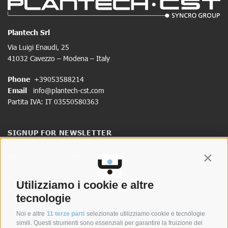
Plantech Srl
Via Luigi Enaudi, 25
41032 Cavezzo – Modena – Italy
Phone
+39053588214
Email
info@plantech-cst.com
Partita IVA: IT 03550580363
SIGNUP FOR NEWSLETTER
Stay up to date on news and promotions.
Contin
CLICK HERE TO SIGN UP
Utilizziamo i cookie e altre
tecnologie
Noi e altre
11 terze parti
selezionate utilizziamo cookie e tecnologie
simili. Questi strumenti sono essenziali per garantire la fruizione dei