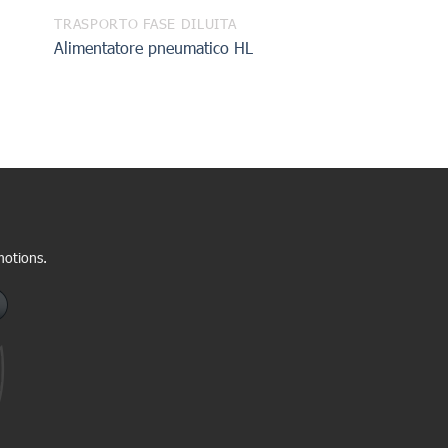
TRASPORTO FASE DILUITA
Alimentatore pneumatico HL
motions.