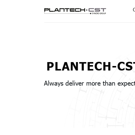
Salta
ai
contenuti
PLANTECH-CS
Always deliver more than expec