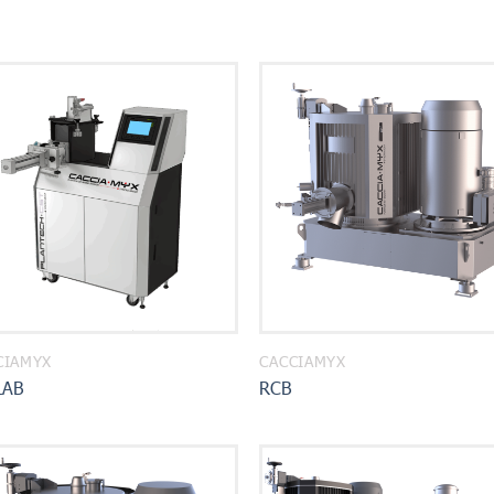
CIAMYX
CACCIAMYX
LAB
RCB