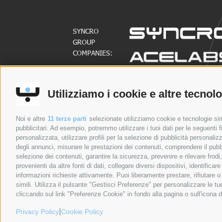
SYNCRO
GROUP
COMPANIES:
SYNCRO
GROUP
Utilizziamo i cookie e altre tecnol
PARTNERS:
Noi e altre
11 terze parti
selezionate utilizziamo cookie e tecnologie simi
COMPANIES
SU DI NOI
pubblicitari. Ad esempio, potremmo utilizzare i tuoi dati per le seguenti fin
personalizzata, utilizzare profili per la selezione di pubblicità personaliz
Syncro Group
Su di noi
degli annunci, misurare le prestazioni dei contenuti, comprendere il pubbli
Plasmac
Controllo Qualità
selezione dei contenuti, garantire la sicurezza, prevenire e rilevare frod
provenienti da altre fonti di dati, collegare diversi dispositivi, identific
Plantech-CST
informazioni richieste attivamente. Puoi liberamente prestare, rifiutare 
Eur.Ex.Ma
simili. Utilizza il pulsante "Gestisci Preferenze" per personalizzare le 
AceLabs
cliccando sul link "Preferenze Cookie" in fondo alla pagina o sull'icona d
Maguire + Syncro
|
Privacy Policy
Cookie Policy