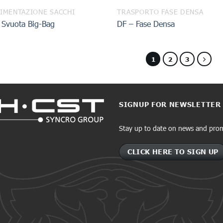
IMENTAZIONE SACCHI
TRASPORTO FASE DENSA
 Svuota Big-Bag
DF – Fase Densa
1
2
3
SIGNUP FOR NEWSLETTER
Stay up to date on news and pro
CLICK HERE TO SIGN UP