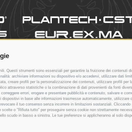
ogie
li. Questi strumenti sono essenziali per garantire la fruizione dei contenuti di
PRODOTTI
SETTORI
NEWS & EVENTI
CONTATTI
SERVI
alità: archiviare informazioni su dispositivo e/o accedervi, utilizzare dati limita
zata, creare profili per la personalizzazione dei contenuti, utilizzare profili per
co attraverso statistiche o la combinazione di dati provenienti da fonti diverse, 
i, correggere errori, erogare e presentare pubblicità e contenuto, salvare e co
are i dispositivi in base alle informazioni trasmesse automaticamente, utilizzare 
o revocare il tuo consenso senza incorrere in limitazioni sostanziali. Cliccando
tue scelte o "Rifiuta tutto" per proseguire senza cookie non strettamente neces
ello scudo in basso a sinistra. Le tue preferenze si applicheranno al solo disp