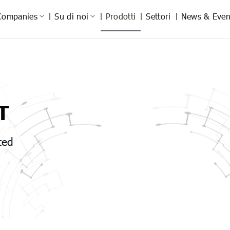
Companies
Su di noi
Prodotti
Settori
News & Even
T
ted