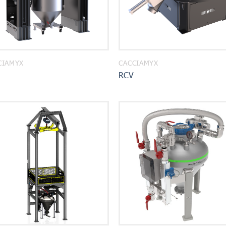
CIAMYX
CACCIAMYX
RCV