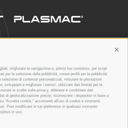
Contin
gitali, migliorare la navigazione e, previo tuo consenso, per scopi
CE
NETWORK
ti per la selezione della pubblicità, creare profili per la pubblicità
 la selezione di contenuti personalizzati, misurare le prestazioni
sviluppare e migliorare i servizi, utilizzare dati limitati per la
municare le scelte sulla privacy, abbinare e combinare dati
dati di geolocalizzazione precisi, riconoscere i dispositivi in base a
 su "Accetta cookie," acconsenti all'uso di cookie e strumenti
sari. Puoi modificare le tue preferenze in qualsiasi momento
ositivo in uso.