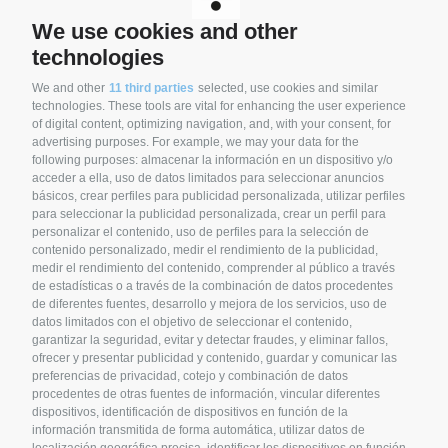
Email
info@syncro-group.com
We use cookies and other
Partita IVA IT02989460122
technologies
We and other
11 third parties
selected, use cookies and similar
SIGNUP FOR NEWSLETTER
technologies. These tools are vital for enhancing the user experience
of digital content, optimizing navigation, and, with your consent, for
Stay up to date on news and promotions.
advertising purposes. For example, we may your data for the
following purposes: almacenar la información en un dispositivo y/o
acceder a ella, uso de datos limitados para seleccionar anuncios
CLICK HERE TO SIGN UP
básicos, crear perfiles para publicidad personalizada, utilizar perfiles
para seleccionar la publicidad personalizada, crear un perfil para
personalizar el contenido, uso de perfiles para la selección de
contenido personalizado, medir el rendimiento de la publicidad,
medir el rendimiento del contenido, comprender al público a través
SYNCRO GROUP COMPANIES:
de estadísticas o a través de la combinación de datos procedentes
de diferentes fuentes, desarrollo y mejora de los servicios, uso de
datos limitados con el objetivo de seleccionar el contenido,
garantizar la seguridad, evitar y detectar fraudes, y eliminar fallos,
ofrecer y presentar publicidad y contenido, guardar y comunicar las
preferencias de privacidad, cotejo y combinación de datos
procedentes de otras fuentes de información, vincular diferentes
dispositivos, identificación de dispositivos en función de la
información transmitida de forma automática, utilizar datos de
localización geográfica precisa, identificar los dispositivos en función