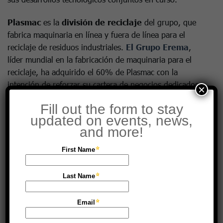
Plasmac
es la
división de reciclaje
del grupo, que
fabrica maquinaria en línea y fuera de línea para el
reciclaje de residuos industriales.
El Grupo Erema
,
líder mundial en la fabricación de maquinaria para el
reciclaje, ha adquirido el 60% de Plasmac con la
intención de reforzar su cartera de negocios dedicados a
×
la
Economía Circular
con la misión de ayudar a los
clientes a maximizar la productividad, minimizar los
residuos y reducir su huella energética.
Plantech-CST
está especializada en el
almacenamiento
, la
manipulación
y la dosificación
de polvos,
gránulos
y materiales
líquidos
, diseñados
para aplicaciones en diversas industrias como la del
plástico, la química, la alimentaria, la del cemento y la
farmacéutica.
Plantech-CST es la única empresa
italiana que ofrece una amplia gama de