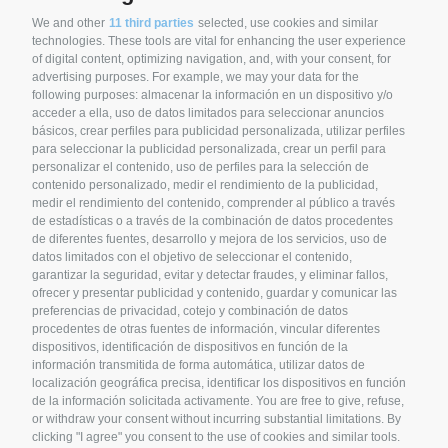
SIGNUP FOR NEWSLETTER
We and other
11 third parties
selected, use cookies and similar
technologies. These tools are vital for enhancing the user experience
of digital content, optimizing navigation, and, with your consent, for
Stay up to date on news and promotions.
advertising purposes. For example, we may your data for the
following purposes: almacenar la información en un dispositivo y/o
acceder a ella, uso de datos limitados para seleccionar anuncios
CLICK HERE TO SIGN UP
básicos, crear perfiles para publicidad personalizada, utilizar perfiles
para seleccionar la publicidad personalizada, crear un perfil para
personalizar el contenido, uso de perfiles para la selección de
contenido personalizado, medir el rendimiento de la publicidad,
medir el rendimiento del contenido, comprender al público a través
SYNCRO GROUP COMPANIES:
de estadísticas o a través de la combinación de datos procedentes
de diferentes fuentes, desarrollo y mejora de los servicios, uso de
datos limitados con el objetivo de seleccionar el contenido,
garantizar la seguridad, evitar y detectar fraudes, y eliminar fallos,
ofrecer y presentar publicidad y contenido, guardar y comunicar las
preferencias de privacidad, cotejo y combinación de datos
procedentes de otras fuentes de información, vincular diferentes
dispositivos, identificación de dispositivos en función de la
información transmitida de forma automática, utilizar datos de
localización geográfica precisa, identificar los dispositivos en función
de la información solicitada activamente. You are free to give, refuse,
or withdraw your consent without incurring substantial limitations. By
SYNCRO GROUP PARTNERS:
clicking "I agree" you consent to the use of cookies and similar tools.