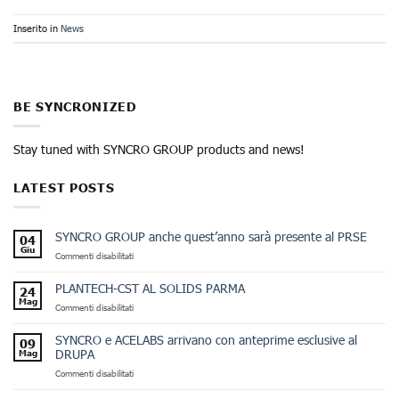
Inserito in
News
BE SYNCRONIZED
Stay tuned with SYNCRO GROUP products and news!
LATEST POSTS
SYNCRO GROUP anche quest’anno sarà presente al PRSE
04
Giu
su
Commenti disabilitati
SYNCRO
GROUP
PLANTECH-CST AL SOLIDS PARMA
24
anche
Mag
su
Commenti disabilitati
quest’anno
PLANTECH-
sarà
CST
presente
SYNCRO e ACELABS arrivano con anteprime esclusive al
09
AL
al
DRUPA
Mag
SOLIDS
PRSE
su
Commenti disabilitati
PARMA
SYNCRO e