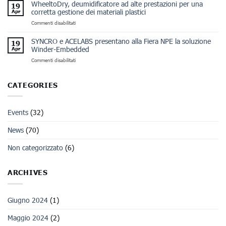
ACELABS arrivano
WheeltoDry, deumidificatore ad alte prestazioni per una
19
con
corretta gestione dei materiali plastici
Apr
anteprime
su
Commenti disabilitati
esclusive
WheeltoDry,
al
deumidificatore
DRUPA
SYNCRO e ACELABS presentano alla Fiera NPE la soluzione
19
ad
Winder-Embedded
Apr
alte
su
Commenti disabilitati
prestazioni
SYNCRO
per
e
una
ACELABS
corretta
CATEGORIES
presentano
gestione
alla
dei
Fiera
materiali
Events
(32)
NPE
plastici
la
soluzione
News
(70)
Winder-
Embedded
Non categorizzato
(6)
ARCHIVES
Giugno 2024
(1)
Maggio 2024
(2)