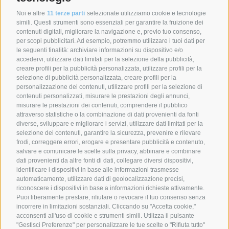
Noi e altre
11 terze parti
selezionate utilizziamo cookie e tecnologie
simili. Questi strumenti sono essenziali per garantire la fruizione dei
contenuti digitali, migliorare la navigazione e, previo tuo consenso,
per scopi pubblicitari. Ad esempio, potremmo utilizzare i tuoi dati per
le seguenti finalità: archiviare informazioni su dispositivo e/o
SYNCRO GROUP COMPANIES:
accedervi, utilizzare dati limitati per la selezione della pubblicità,
creare profili per la pubblicità personalizzata, utilizzare profili per la
selezione di pubblicità personalizzata, creare profili per la
personalizzazione dei contenuti, utilizzare profili per la selezione di
contenuti personalizzati, misurare le prestazioni degli annunci,
misurare le prestazioni dei contenuti, comprendere il pubblico
attraverso statistiche o la combinazione di dati provenienti da fonti
diverse, sviluppare e migliorare i servizi, utilizzare dati limitati per la
selezione dei contenuti, garantire la sicurezza, prevenire e rilevare
frodi, correggere errori, erogare e presentare pubblicità e contenuto,
salvare e comunicare le scelte sulla privacy, abbinare e combinare
dati provenienti da altre fonti di dati, collegare diversi dispositivi,
identificare i dispositivi in base alle informazioni trasmesse
automaticamente, utilizzare dati di geolocalizzazione precisi,
riconoscere i dispositivi in base a informazioni richieste attivamente.
Puoi liberamente prestare, rifiutare o revocare il tuo consenso senza
incorrere in limitazioni sostanziali. Cliccando su "Accetta cookie,"
SYNCRO GROUP PARTNERS:
acconsenti all'uso di cookie e strumenti simili. Utilizza il pulsante
"Gestisci Preferenze" per personalizzare le tue scelte o "Rifiuta tutto"