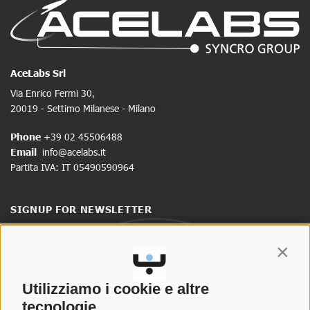
AceLabs Srl
Via Enrico Fermi 30,
20019 - Settimo Milanese - Milano
Phone
+39 02 45506488
Email
info@acelabs.it
Partita IVA: IT 05490590964
SIGNUP FOR NEWSLETTER
Stay up to date on news and promotions.
Contin
Utilizziamo i cookie e altre
tecnologie