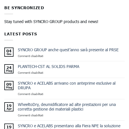
BE SYNCRONIZED
Stay tuned with SYNCRO GROUP products and news!
LATEST POSTS
SYNCRO GROUP anche quest’anno sarà presente al PRSE
04
Giu
su
Commenti disabilitati
SYNCRO
GROUP
PLANTECH-CST AL SOLIDS PARMA
24
anche
Mag
su
Commenti disabilitati
quest’anno
PLANTECH-
sarà
CST
presente
SYNCRO e ACELABS arrivano con anteprime esclusive al
09
AL
al
DRUPA
Mag
SOLIDS
PRSE
su
Commenti disabilitati
PARMA
SYNCRO e
ACELABS arrivano
WheeltoDry, deumidificatore ad alte prestazioni per una
19
con
corretta gestione dei materiali plastici
Apr
anteprime
su
Commenti disabilitati
esclusive
WheeltoDry,
al
deumidificatore
DRUPA
SYNCRO e ACELABS presentano alla Fiera NPE la soluzione
19
ad