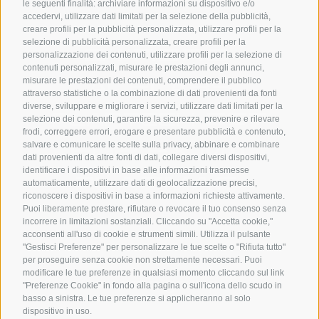
le seguenti finalità: archiviare informazioni su dispositivo e/o
SYNCRO GROUP COMPANIES:
accedervi, utilizzare dati limitati per la selezione della pubblicità,
creare profili per la pubblicità personalizzata, utilizzare profili per la
selezione di pubblicità personalizzata, creare profili per la
personalizzazione dei contenuti, utilizzare profili per la selezione di
contenuti personalizzati, misurare le prestazioni degli annunci,
misurare le prestazioni dei contenuti, comprendere il pubblico
attraverso statistiche o la combinazione di dati provenienti da fonti
diverse, sviluppare e migliorare i servizi, utilizzare dati limitati per la
selezione dei contenuti, garantire la sicurezza, prevenire e rilevare
frodi, correggere errori, erogare e presentare pubblicità e contenuto,
salvare e comunicare le scelte sulla privacy, abbinare e combinare
dati provenienti da altre fonti di dati, collegare diversi dispositivi,
identificare i dispositivi in base alle informazioni trasmesse
automaticamente, utilizzare dati di geolocalizzazione precisi,
riconoscere i dispositivi in base a informazioni richieste attivamente.
Puoi liberamente prestare, rifiutare o revocare il tuo consenso senza
incorrere in limitazioni sostanziali. Cliccando su "Accetta cookie,"
SYNCRO GROUP PARTNERS:
acconsenti all'uso di cookie e strumenti simili. Utilizza il pulsante
"Gestisci Preferenze" per personalizzare le tue scelte o "Rifiuta tutto"
per proseguire senza cookie non strettamente necessari. Puoi
modificare le tue preferenze in qualsiasi momento cliccando sul link
"Preferenze Cookie" in fondo alla pagina o sull'icona dello scudo in
basso a sinistra. Le tue preferenze si applicheranno al solo
dispositivo in uso.