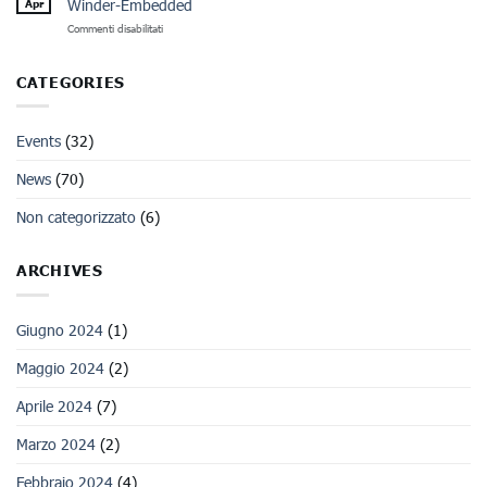
Winder-Embedded
Apr
alte
su
Commenti disabilitati
prestazioni
SYNCRO
per
e
una
ACELABS
corretta
CATEGORIES
presentano
gestione
alla
dei
Fiera
materiali
Events
(32)
NPE
plastici
la
soluzione
News
(70)
Winder-
Embedded
Non categorizzato
(6)
ARCHIVES
Giugno 2024
(1)
Maggio 2024
(2)
Aprile 2024
(7)
Marzo 2024
(2)
Febbraio 2024
(4)