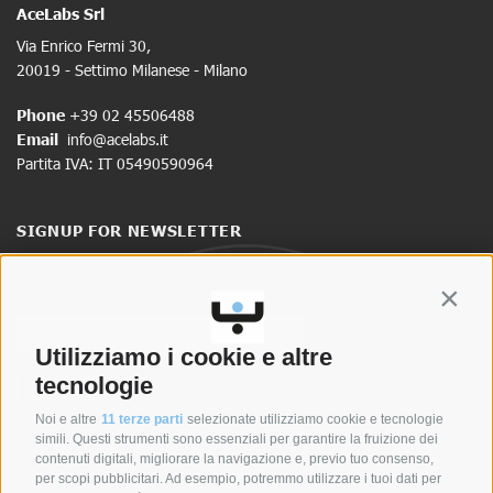
AceLabs Srl
Via Enrico Fermi 30,
20019 - Settimo Milanese - Milano
Phone
+39 02 45506488
Email
info@acelabs.it
Partita IVA: IT 05490590964
SIGNUP FOR NEWSLETTER
Stay up to date on news and promotions.
Contin
Utilizziamo i cookie e altre
tecnologie
Noi e altre
11 terze parti
selezionate utilizziamo cookie e tecnologie
simili. Questi strumenti sono essenziali per garantire la fruizione dei
contenuti digitali, migliorare la navigazione e, previo tuo consenso,
per scopi pubblicitari. Ad esempio, potremmo utilizzare i tuoi dati per