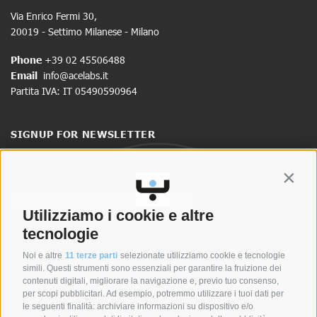
Via Enrico Fermi 30,
20019 - Settimo Milanese - Milano
Phone
+39 02 45506488
Email
info@acelabs.it
Partita IVA: IT 05490590964
SIGNUP FOR NEWSLETTER
Stay up to date on news and promotions.
Contin
Utilizziamo i cookie e altre
tecnologie
Noi e altre
11 terze parti
selezionate utilizziamo cookie e tecnologie
simili. Questi strumenti sono essenziali per garantire la fruizione dei
contenuti digitali, migliorare la navigazione e, previo tuo consenso,
per scopi pubblicitari. Ad esempio, potremmo utilizzare i tuoi dati per
le seguenti finalità: archiviare informazioni su dispositivo e/o
SYNCRO GROUP COMPANIES: