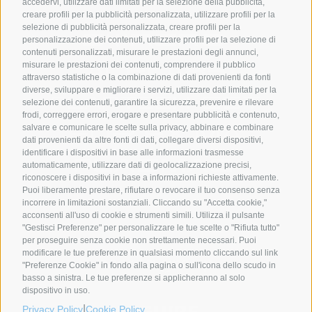
accedervi, utilizzare dati limitati per la selezione della pubblicità,
creare profili per la pubblicità personalizzata, utilizzare profili per la
selezione di pubblicità personalizzata, creare profili per la
personalizzazione dei contenuti, utilizzare profili per la selezione di
contenuti personalizzati, misurare le prestazioni degli annunci,
misurare le prestazioni dei contenuti, comprendere il pubblico
attraverso statistiche o la combinazione di dati provenienti da fonti
diverse, sviluppare e migliorare i servizi, utilizzare dati limitati per la
selezione dei contenuti, garantire la sicurezza, prevenire e rilevare
frodi, correggere errori, erogare e presentare pubblicità e contenuto,
salvare e comunicare le scelte sulla privacy, abbinare e combinare
dati provenienti da altre fonti di dati, collegare diversi dispositivi,
identificare i dispositivi in base alle informazioni trasmesse
automaticamente, utilizzare dati di geolocalizzazione precisi,
riconoscere i dispositivi in base a informazioni richieste attivamente.
Puoi liberamente prestare, rifiutare o revocare il tuo consenso senza
incorrere in limitazioni sostanziali. Cliccando su "Accetta cookie,"
SYNCRO GROUP PARTNERS:
acconsenti all'uso di cookie e strumenti simili. Utilizza il pulsante
"Gestisci Preferenze" per personalizzare le tue scelte o "Rifiuta tutto"
per proseguire senza cookie non strettamente necessari. Puoi
modificare le tue preferenze in qualsiasi momento cliccando sul link
"Preferenze Cookie" in fondo alla pagina o sull'icona dello scudo in
basso a sinistra. Le tue preferenze si applicheranno al solo
dispositivo in uso.
|
Privacy Policy
Cookie Policy