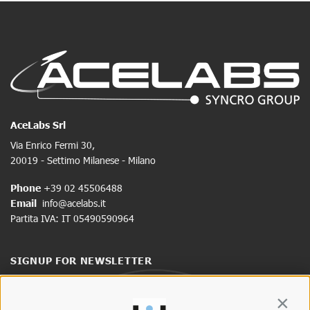
AceLabs Srl
Via Enrico Fermi 30,
20019 - Settimo Milanese - Milano
Phone
+39 02 45506488
Email
info@acelabs.it
Partita IVA: IT 05490590964
SIGNUP FOR NEWSLETTER
Stay up to date on news and promotions.
Contin