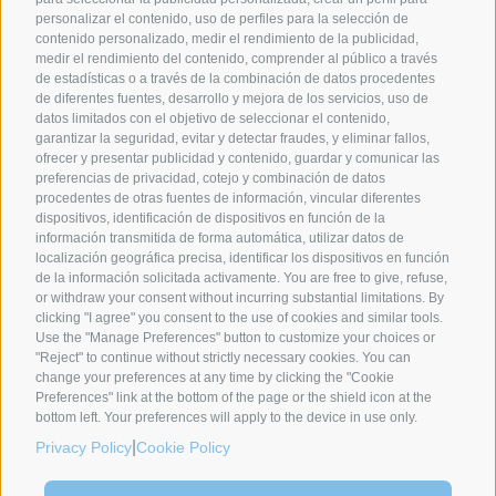
CLICK HERE TO SIGN UP
personalizar el contenido, uso de perfiles para la selección de
contenido personalizado, medir el rendimiento de la publicidad,
medir el rendimiento del contenido, comprender al público a través
de estadísticas o a través de la combinación de datos procedentes
de diferentes fuentes, desarrollo y mejora de los servicios, uso de
SYNCRO GROUP COMPANIES:
datos limitados con el objetivo de seleccionar el contenido,
garantizar la seguridad, evitar y detectar fraudes, y eliminar fallos,
ofrecer y presentar publicidad y contenido, guardar y comunicar las
preferencias de privacidad, cotejo y combinación de datos
procedentes de otras fuentes de información, vincular diferentes
dispositivos, identificación de dispositivos en función de la
información transmitida de forma automática, utilizar datos de
localización geográfica precisa, identificar los dispositivos en función
de la información solicitada activamente. You are free to give, refuse,
or withdraw your consent without incurring substantial limitations. By
clicking "I agree" you consent to the use of cookies and similar tools.
Use the "Manage Preferences" button to customize your choices or
SYNCRO GROUP PARTNERS:
"Reject" to continue without strictly necessary cookies. You can
change your preferences at any time by clicking the "Cookie
Preferences" link at the bottom of the page or the shield icon at the
bottom left. Your preferences will apply to the device in use only.
|
Privacy Policy
Cookie Policy