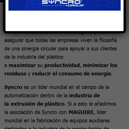
El
Grupo Syncro
es el holding creado para
gestionar las tres empresas independientes que lo
componen. De esta manera, el negocio puede
asegurar que todas las empresas viven la filosofía
de una sinergia circular para apoyar a sus clientes
de la industria del plástico
a
maximizar
su
productividad
,
minimizar los
residuos
y
reducir el consumo de energía
.
Syncro
es un líder mundial en el campo de la
automatización dentro de la
industria de
la
extrusión de plástico
. Si a esto le añadimos
la asociación de Syncro con
MAGUIRE
, líder
mundial en la fabricación de equipos auxiliares
dedicados a la industria de la manipulación de