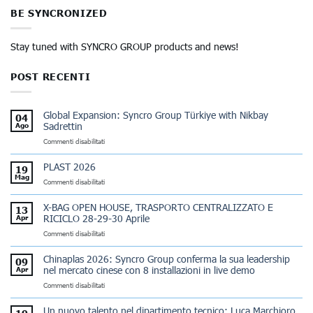
BE SYNCRONIZED
Stay tuned with SYNCRO GROUP products and news!
POST RECENTI
Global Expansion: Syncro Group Türkiye with Nikbay
04
Sadrettin
Ago
su
Commenti disabilitati
Global
Expansion:
PLAST 2026
19
Syncro
Mag
su
Commenti disabilitati
Group
PLAST
Türkiye
2026
with
X-BAG OPEN HOUSE, TRASPORTO CENTRALIZZATO E
13
Nikbay
RICICLO 28-29-30 Aprile
Apr
Sadrettin
su
Commenti disabilitati
X-
BAG
Chinaplas 2026: Syncro Group conferma la sua leadership
09
OPEN
nel mercato cinese con 8 installazioni in live demo
Apr
HOUSE,
su
Commenti disabilitati
TRASPORTO
Chinaplas
CENTRALIZZATO
2026:
E
Un nuovo talento nel dipartimento tecnico: Luca Marchioro