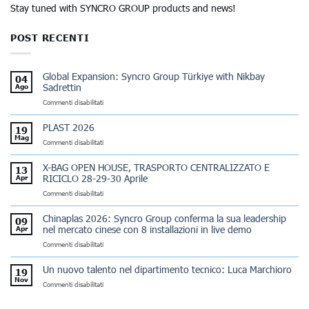
Stay tuned with SYNCRO GROUP products and news!
POST RECENTI
Global Expansion: Syncro Group Türkiye with Nikbay
04
Sadrettin
Ago
su
Commenti disabilitati
Global
Expansion:
PLAST 2026
19
Syncro
Mag
su
Commenti disabilitati
Group
PLAST
Türkiye
2026
with
X-BAG OPEN HOUSE, TRASPORTO CENTRALIZZATO E
13
Nikbay
RICICLO 28-29-30 Aprile
Apr
Sadrettin
su
Commenti disabilitati
X-
BAG
Chinaplas 2026: Syncro Group conferma la sua leadership
09
OPEN
nel mercato cinese con 8 installazioni in live demo
Apr
HOUSE,
su
Commenti disabilitati
TRASPORTO
Chinaplas
CENTRALIZZATO
2026:
E
Un nuovo talento nel dipartimento tecnico: Luca Marchioro
19
Syncro
RICICLO
Nov
su
Commenti disabilitati
Group
28-
Un
conferma
29-
nuovo
la
30