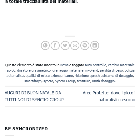
la
totale tracciabilità dei materiali
.
Questo elemento è stato inserito in
News
e taggato
auto controllo
,
cambio materiale
rapido
,
dosatore gravimetrico
,
drenaggio materiale
,
myblend
,
perdita di peso
,
pulizia
automatica
,
qualità di miscelazione
,
ricamo
,
riduzione sprechi
,
sistema di dosaggio
,
smartdrayn
,
syncro
,
Syncro Group
,
tessitura
,
unità dosaggio
.
AUGURI DI BUON NATALE DA
Aree Protette: dove i piccoli
TUTTI NOI DI SYNCRO GROUP
naturalisti crescono
BE SYNCRONIZED