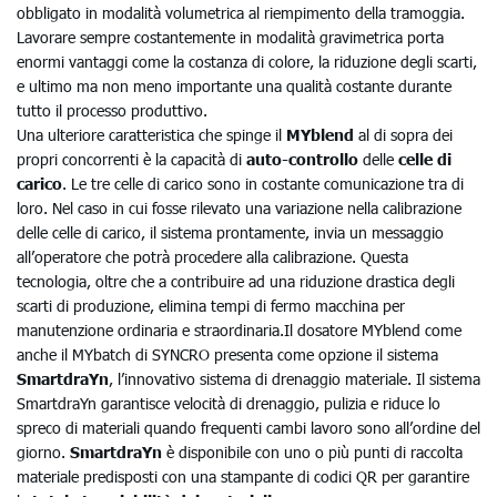
obbligato in modalità volumetrica al riempimento della tramoggia.
Lavorare sempre costantemente in modalità gravimetrica porta
enormi vantaggi come la costanza di colore, la riduzione degli scarti,
e ultimo ma non meno importante una qualità costante durante
tutto il processo produttivo.
Una ulteriore caratteristica che spinge il
MYblend
al di sopra dei
propri concorrenti è la capacità di
auto-controllo
delle
celle di
carico
. Le tre celle di carico sono in costante comunicazione tra di
loro. Nel caso in cui fosse rilevato una variazione nella calibrazione
delle celle di carico, il sistema prontamente, invia un messaggio
all’operatore che potrà procedere alla calibrazione. Questa
tecnologia, oltre che a contribuire ad una riduzione drastica degli
scarti di produzione, elimina tempi di fermo macchina per
manutenzione ordinaria e straordinaria.Il dosatore MYblend come
anche il MYbatch di SYNCRO presenta come opzione il sistema
SmartdraYn
, l’innovativo sistema di drenaggio materiale. Il sistema
SmartdraYn garantisce velocità di drenaggio, pulizia e riduce lo
spreco di materiali quando frequenti cambi lavoro sono all’ordine del
giorno.
SmartdraYn
è disponibile con uno o più punti di raccolta
materiale predisposti con una stampante di codici QR per garantire