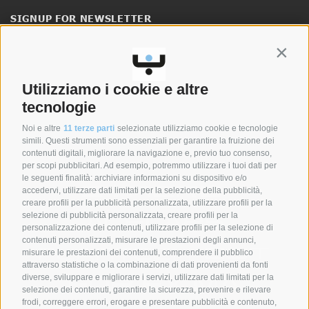
SIGNUP FOR NEWSLETTER
Stay up to date on news and promotions.
Contin
CLICK HERE TO SIGN UP
Utilizziamo i cookie e altre
tecnologie
Noi e altre
11 terze parti
selezionate utilizziamo cookie e tecnologie
simili. Questi strumenti sono essenziali per garantire la fruizione dei
SYNCRO GROUP COMPANIES:
contenuti digitali, migliorare la navigazione e, previo tuo consenso,
per scopi pubblicitari. Ad esempio, potremmo utilizzare i tuoi dati per
le seguenti finalità: archiviare informazioni su dispositivo e/o
accedervi, utilizzare dati limitati per la selezione della pubblicità,
creare profili per la pubblicità personalizzata, utilizzare profili per la
selezione di pubblicità personalizzata, creare profili per la
personalizzazione dei contenuti, utilizzare profili per la selezione di
contenuti personalizzati, misurare le prestazioni degli annunci,
misurare le prestazioni dei contenuti, comprendere il pubblico
attraverso statistiche o la combinazione di dati provenienti da fonti
diverse, sviluppare e migliorare i servizi, utilizzare dati limitati per la
selezione dei contenuti, garantire la sicurezza, prevenire e rilevare
frodi, correggere errori, erogare e presentare pubblicità e contenuto,