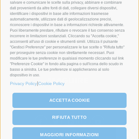
salvare e comunicare le scelte sulla privacy, abbinare e combinare
dati provenienti da altre fonti di dati, collegare diversi dispositivi,
identificare i dispositivi in base alle informazioni trasmesse
automaticamente, utilizzare dati di geolocalizzazione precisi,
SYNCRO GROUP PARTNERS:
riconoscere i dispositivi in base a informazioni richieste attivamente.
Puoi liberamente prestare, rifiutare o revocare il tuo consenso senza
incorrere in limitazioni sostanziali. Cliccando su "Accetta cookie,"
acconsenti all'uso di cookie e strumenti simili. Utilizza il pulsante
"Gestisci Preferenze" per personalizzare le tue scelte o "Rifiuta tutto"
per proseguire senza cookie non strettamente necessari. Puoi
modificare le tue preferenze in qualsiasi momento cliccando sul link
"Preferenze Cookie" in fondo alla pagina o sull'icona dello scudo in
basso a sinistra. Le tue preferenze si applicheranno al solo
dispositivo in uso.
|
Privacy Policy
Cookie Policy
ACCETTA COOKIE
RIFIUTA TUTTO
COMPANIES
SU DI NOI
PRODOTTI
PROCESSI
NEWS & EVENTI
MAGGIORI INFORMAZIONI
CONTATTI
SERVICE
NETWORK
IT