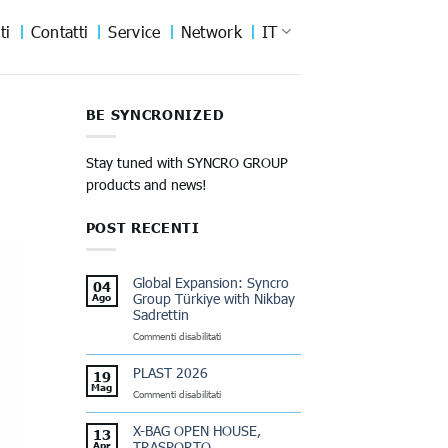
ti
Contatti
Service
Network
IT
BE SYNCRONIZED
Stay tuned with SYNCRO GROUP
products and news!
POST RECENTI
Global Expansion: Syncro
04
Group Türkiye with Nikbay
Ago
Sadrettin
su
Commenti disabilitati
Global
Expansion:
PLAST 2026
19
Syncro
Mag
su
Commenti disabilitati
Group
PLAST
Türkiye
2026
with
X-BAG OPEN HOUSE,
13
Nikbay
TRASPORTO
Apr