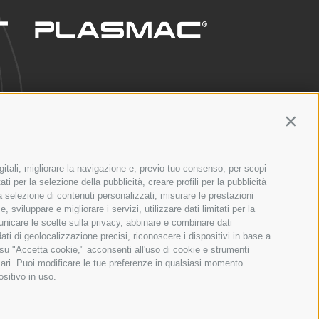
Contin
gitali, migliorare la navigazione e, previo tuo consenso, per scopi
ERVICE
NETWORK
ti per la selezione della pubblicità, creare profili per la pubblicità
 la selezione di contenuti personalizzati, misurare le prestazioni
sviluppare e migliorare i servizi, utilizzare dati limitati per la
municare le scelte sulla privacy, abbinare e combinare dati
dati di geolocalizzazione precisi, riconoscere i dispositivi in base a
 su "Accetta cookie," acconsenti all'uso di cookie e strumenti
sari. Puoi modificare le tue preferenze in qualsiasi momento
ositivo in uso.