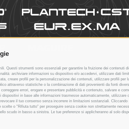
ogie
li. Questi strumenti sono essenziali per garantire la fruizione dei contenuti di
PRODOTTI
PROCESSI
NEWS & EVENTI
CONTATTI
S
alità: archiviare informazioni su dispositivo e/o accedervi, utilizzare dati limita
zata, creare profili per la personalizzazione dei contenuti, utilizzare profili per
co attraverso statistiche o la combinazione di dati provenienti da fonti diverse, 
i, correggere errori, erogare e presentare pubblicità e contenuto, salvare e co
are i dispositivi in base alle informazioni trasmesse automaticamente, utilizzare 
o revocare il tuo consenso senza incorrere in limitazioni sostanziali. Cliccando
tue scelte o "Rifiuta tutto" per proseguire senza cookie non strettamente neces
ello scudo in basso a sinistra. Le tue preferenze si applicheranno al solo disp