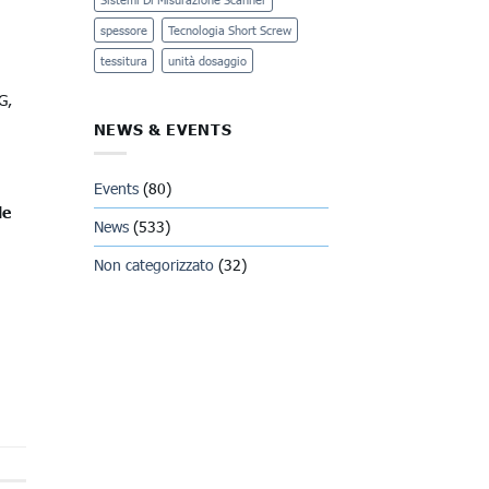
spessore
Tecnologia Short Screw
tessitura
unità dosaggio
G,
NEWS & EVENTS
Events
(80)
le
News
(533)
Non categorizzato
(32)