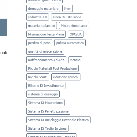
drenaggio materiale
flyer
Industria 4.0
Linea Di Estrusione
materiale plastico
Misurazione Laser
Misurazione Testa Piana
OPC/UA
perdita di peso
pulizia automatica
qualità di miscelazione
iali
Raffreddamento Ad Aria
ricamo
Riciclo Materiali Post Produzione
Riciclo Scarti
riduzione sprechi
Ritorno Di Investimento
sistema di dosaggio
Sistema Di Misurazione
Sistema Di Pellettizzazione
Sistema Di Riciclaggio Materiale Plastico
Sistema Di Taglio In Linea
Sistemi Di Misurazione Scanner