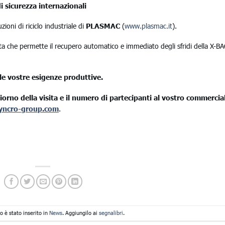
i sicurezza internazionali
ioni di riciclo industriale di
PLASMAC
(
www.plasmac.it
).
ata che permette il recupero automatico e immediato degli sfridi della X-BA
lle vostre esigenze produttive.
orno della visita e il numero di partecipanti al vostro commercia
yncro-group.com
.
 è stato inserito in
News
. Aggiungilo ai
segnalibri
.