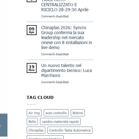
Sadrettin
CENTRALIZZATO E
RICICLO 28-29-30 Aprile
su
Commenti disabilitati
X-
BAG
Chinaplas 2026: Syncro
09
OPEN
Group conferma la sua
Apr
HOUSE,
leadership nel mercato
TRASPORTO
cinese con 8 installazioni in
CENTRALIZZATO
live demo
E
RICICLO
su
Commenti disabilitati
28-
Chinaplas
29-
2026:
Un nuovo talento nel
19
30
Syncro
dipartimento tecnico: Luca
Nov
Aprile
Group
Marchioro
conferma
la
su
Commenti disabilitati
sua
Un
leadership
nuovo
nel
talento
TAG CLOUD
mercato
nel
cinese
dipartimento
con
tecnico:
Air ring
auto controllo
Bobina
8
Luca
installazioni
Marchioro
Bolla
cambio materiale rapido
in
live
Chinaplas
Controllo Testa Automatica
demo
dosatore gravimetrico