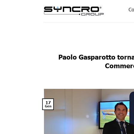
Skip
Co
to
content
Paolo Gasparotto torna
Commerc
17
Gen