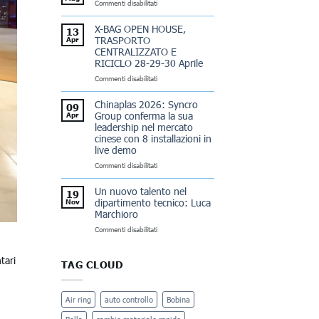
su
Commenti disabilitati
Group
PLAST
Türkiye
2026
with
X-BAG OPEN HOUSE,
13
Nikbay
TRASPORTO
Apr
Sadrettin
CENTRALIZZATO E
RICICLO 28-29-30 Aprile
su
Commenti disabilitati
X-
BAG
Chinaplas 2026: Syncro
09
OPEN
Group conferma la sua
Apr
HOUSE,
leadership nel mercato
TRASPORTO
cinese con 8 installazioni in
CENTRALIZZATO
live demo
E
RICICLO
su
Commenti disabilitati
28-
Chinaplas
29-
2026:
Un nuovo talento nel
19
30
Syncro
dipartimento tecnico: Luca
Nov
Aprile
Group
Marchioro
conferma
la
su
Commenti disabilitati
sua
Un
leadership
nuovo
tari
nel
talento
TAG CLOUD
mercato
nel
cinese
dipartimento
con
tecnico:
Air ring
auto controllo
Bobina
8
Luca
installazioni
Marchioro