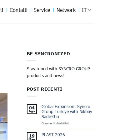
ti
Contatti
Service
Network
IT
BE SYNCRONIZED
Stay tuned with SYNCRO GROUP
products and news!
POST RECENTI
Global Expansion: Syncro
04
Group Türkiye with Nikbay
Ago
Sadrettin
su
Commenti disabilitati
Global
Expansion:
PLAST 2026
19
Syncro
Mag