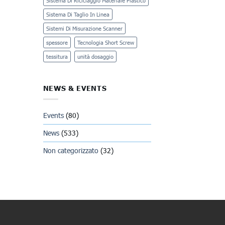
Sistema Di Riciclaggio Materiale Plastico
Sistema Di Taglio In Linea
Sistemi Di Misurazione Scanner
spessore
Tecnologia Short Screw
tessitura
unità dosaggio
NEWS & EVENTS
Events
(80)
News
(533)
Non categorizzato
(32)