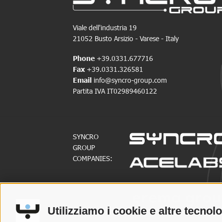
Viale dell'industria 19
21052 Busto Arsizio - Varese - Italy
Phone
+39.0331.677716
Fax
+39.0331.326581
Email
info@syncro-group.com
Partita IVA IT02989460122
SYNCRO
GROUP
COMPANIES:
SYNCRO
GROUP
Utilizziamo i cookie e altre tecnol
PARTNERS: