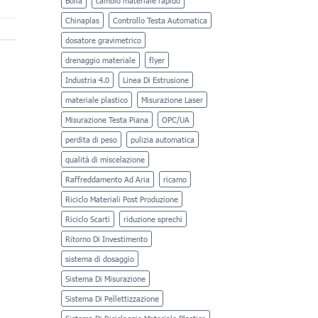
Bolla
cambio materiale rapido
in
live
Chinaplas
Controllo Testa Automatica
demo
dosatore gravimetrico
drenaggio materiale
flyer
Industria 4.0
Linea Di Estrusione
materiale plastico
Misurazione Laser
Misurazione Testa Piana
OPC/UA
perdita di peso
pulizia automatica
qualità di miscelazione
Raffreddamento Ad Aria
ricamo
Riciclo Materiali Post Produzione
Riciclo Scarti
riduzione sprechi
Ritorno Di Investimento
sistema di dosaggio
Sistema Di Misurazione
Sistema Di Pellettizzazione